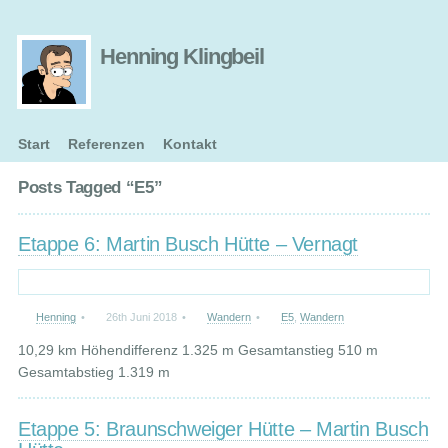
Henning Klingbeil
Start
Referenzen
Kontakt
Posts Tagged “E5”
Etappe 6: Martin Busch Hütte – Vernagt
Henning
•
26th Juni 2018
•
Wandern
•
E5
,
Wandern
10,29 km Höhendifferenz 1.325 m Gesamtanstieg 510 m
Gesamtabstieg 1.319 m
Etappe 5: Braunschweiger Hütte – Martin Busch