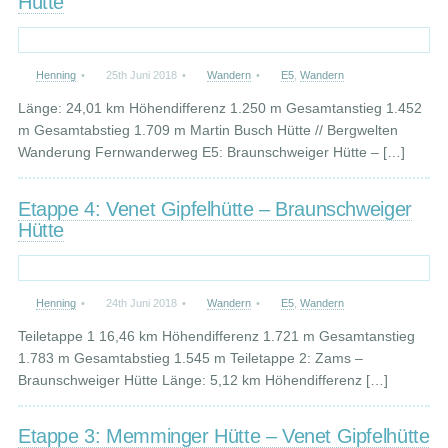
Hütte
Henning
•
25th Juni 2018
•
Wandern
•
E5
,
Wandern
Länge: 24,01 km Höhendifferenz 1.250 m Gesamtanstieg 1.452
m Gesamtabstieg 1.709 m Martin Busch Hütte // Bergwelten
Wanderung Fernwanderweg E5: Braunschweiger Hütte – […]
Etappe 4: Venet Gipfelhütte – Braunschweiger
Hütte
Henning
•
24th Juni 2018
•
Wandern
•
E5
,
Wandern
Teiletappe 1 16,46 km Höhendifferenz 1.721 m Gesamtanstieg
1.783 m Gesamtabstieg 1.545 m Teiletappe 2: Zams –
Braunschweiger Hütte Länge: 5,12 km Höhendifferenz […]
Etappe 3: Memminger Hütte – Venet Gipfelhütte