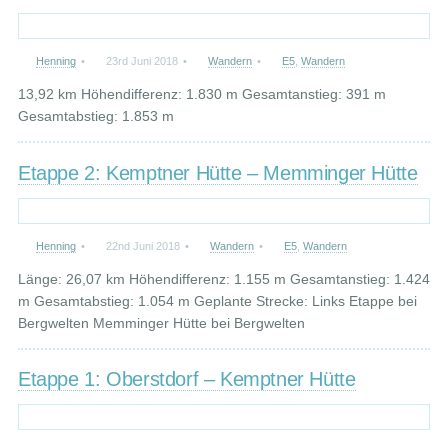
Henning
•
23rd Juni 2018
•
Wandern
•
E5
,
Wandern
13,92 km Höhendifferenz: 1.830 m Gesamtanstieg: 391 m
Gesamtabstieg: 1.853 m
Etappe 2: Kemptner Hütte – Memminger Hütte
Henning
•
22nd Juni 2018
•
Wandern
•
E5
,
Wandern
Länge: 26,07 km Höhendifferenz: 1.155 m Gesamtanstieg: 1.424
m Gesamtabstieg: 1.054 m Geplante Strecke: Links Etappe bei
Bergwelten Memminger Hütte bei Bergwelten
Etappe 1: Oberstdorf – Kemptner Hütte