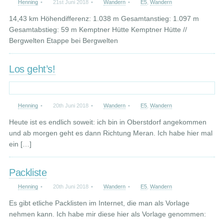
Henning
•
21st Juni 2018
•
Wandern
•
E5
,
Wandern
14,43 km Höhendifferenz: 1.038 m Gesamtanstieg: 1.097 m
Gesamtabstieg: 59 m Kemptner Hütte Kemptner Hütte //
Bergwelten Etappe bei Bergwelten
Los geht’s!
Henning
•
20th Juni 2018
•
Wandern
•
E5
,
Wandern
Heute ist es endlich soweit: ich bin in Oberstdorf angekommen
und ab morgen geht es dann Richtung Meran. Ich habe hier mal
ein […]
Packliste
Henning
•
20th Juni 2018
•
Wandern
•
E5
,
Wandern
Es gibt etliche Packlisten im Internet, die man als Vorlage
nehmen kann. Ich habe mir diese hier als Vorlage genommen: