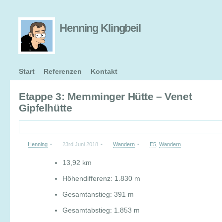
Henning Klingbeil
Start
Referenzen
Kontakt
Etappe 3: Memminger Hütte – Venet
Gipfelhütte
Henning
•
23rd Juni 2018
•
Wandern
•
E5
,
Wandern
13,92 km
Höhendifferenz: 1.830 m
Gesamtanstieg: 391 m
Gesamtabstieg: 1.853 m